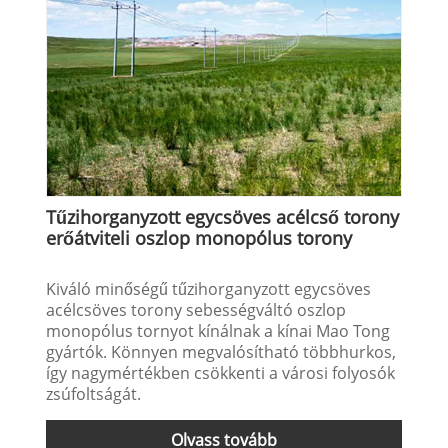
Tűzihorganyzott egycsöves acélcső torony
erőátviteli oszlop monopólus torony
Kiváló minőségű tűzihorganyzott egycsöves
acélcsöves torony sebességváltó oszlop
monopólus tornyot kínálnak a kínai Mao Tong
gyártók. Könnyen megvalósítható többhurkos,
így nagymértékben csökkenti a városi folyosók
zsúfoltságát.
Olvass tovább