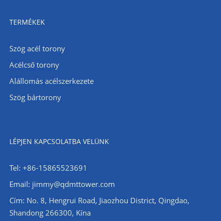
TERMÉKEK
Szög acél torony
Acélcső torony
Alállomás acélszerkezete
Szög bártorony
LÉPJEN KAPCSOLATBA VELÜNK
Tel: +86-15865523691
Email: jimmy@qdmttower.com
Cím: No. 8, Hengrui Road, Jiaozhou District, Qingdao,
Shandong 266300, Kína