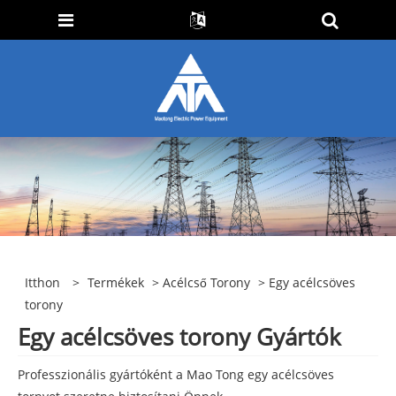
Itthon
>
Termékek
>
Acélcső Torony
> Egy acélcsöves
torony
Egy acélcsöves torony Gyártók
Professzionális gyártóként a Mao Tong egy acélcsöves