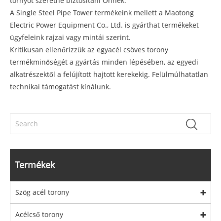
tornyot szeretne biztosítani Önnek.
A Single Steel Pipe Tower termékeink mellett a Maotong
Electric Power Equipment Co., Ltd. is gyárthat termékeket
ügyfeleink rajzai vagy mintái szerint.
Kritikusan ellenőrizzük az egyacél csöves torony
termékminőségét a gyártás minden lépésében, az egyedi
alkatrészektől a felújított hajtott kerekekig. Felülmúlhatatlan
technikai támogatást kínálunk.
Termékek
Szög acél torony
Acélcső torony