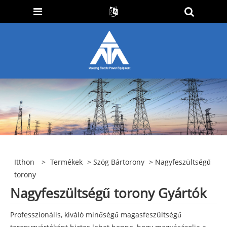
Itthon
>
Termékek
>
Szög Bártorony
> Nagyfeszültségű
torony
Nagyfeszültségű torony Gyártók
Professzionális, kiváló minőségű magasfeszültségű