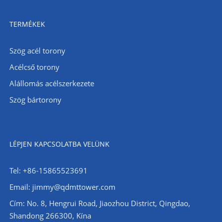
TERMÉKEK
Szög acél torony
Acélcső torony
Alállomás acélszerkezete
Szög bártorony
LÉPJEN KAPCSOLATBA VELÜNK
Tel: +86-15865523691
Email: jimmy@qdmttower.com
Cím: No. 8, Hengrui Road, Jiaozhou District, Qingdao,
Shandong 266300, Kína