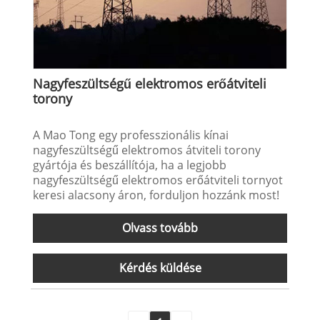
Nagyfeszültségű elektromos erőátviteli
torony
A Mao Tong egy professzionális kínai
nagyfeszültségű elektromos átviteli torony
gyártója és beszállítója, ha a legjobb
nagyfeszültségű elektromos erőátviteli tornyot
keresi alacsony áron, forduljon hozzánk most!
Olvass tovább
Kérdés küldése