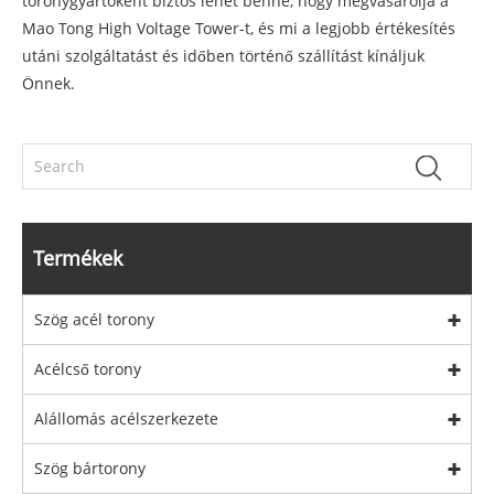
toronygyártóként biztos lehet benne, hogy megvásárolja a
Mao Tong High Voltage Tower-t, és mi a legjobb értékesítés
utáni szolgáltatást és időben történő szállítást kínáljuk
Önnek.
Termékek
Szög acél torony
Acélcső torony
Alállomás acélszerkezete
Szög bártorony