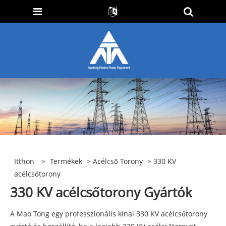
Itthon
>
Termékek
>
Acélcső Torony
> 330 KV
acélcsőtorony
330 KV acélcsőtorony Gyártók
A Mao Tong egy professzionális kínai 330 KV acélcsőtorony