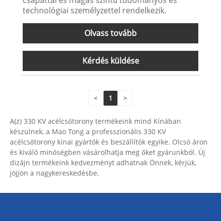
csapattal és magas szintű tudományos és
technológiai személyzettel rendelkezik.
Olvass tovább
Kérdés küldése
<
1
>
A(z) 330 KV acélcsőtorony termékeink mind Kínában
készülnek, a Mao Tong a professzionális 330 KV
acélcsőtorony kínai gyártók és beszállítók egyike. Olcsó áron
és kiváló minőségben vásárolhatja meg őket gyárunkból. Új
dizájn termékeink kedvezményt adhatnak Önnek, kérjük,
jöjjön a nagykereskedésbe.