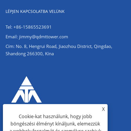
LÉPJEN KAPCSOLATBA VELÜNK
Tel: +86-15865523691
Email: jimmy@qdmttower.com
Cím: No. 8, Hengrui Road, Jiaozhou District, Qingdao,
Shandong 266300, Kína
X
Cookie-kat használunk, hogy jobb
böngészési élményt kínáljunk, elemezzük