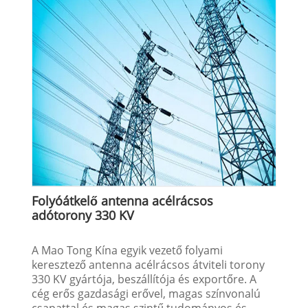
Folyóátkelő antenna acélrácsos
adótorony 330 KV
A Mao Tong Kína egyik vezető folyami
keresztező antenna acélrácsos átviteli torony
330 KV gyártója, beszállítója és exportőre. A
cég erős gazdasági erővel, magas színvonalú