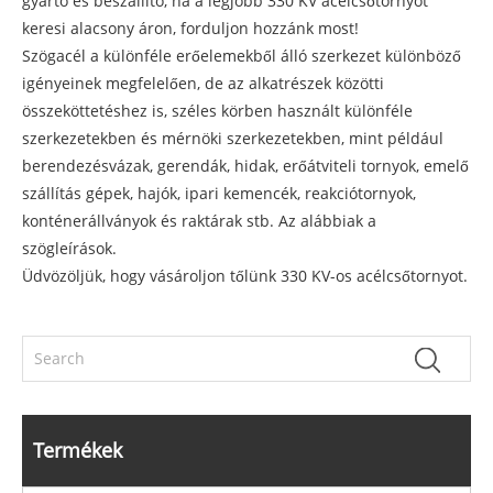
gyártó és beszállító, ha a legjobb 330 KV acélcsőtornyot
keresi alacsony áron, forduljon hozzánk most!
Szögacél a különféle erőelemekből álló szerkezet különböző
igényeinek megfelelően, de az alkatrészek közötti
összeköttetéshez is, széles körben használt különféle
szerkezetekben és mérnöki szerkezetekben, mint például
berendezésvázak, gerendák, hidak, erőátviteli tornyok, emelő
szállítás gépek, hajók, ipari kemencék, reakciótornyok,
konténerállványok és raktárak stb. Az alábbiak a
szögleírások.
Üdvözöljük, hogy vásároljon tőlünk 330 KV-os acélcsőtornyot.
Termékek