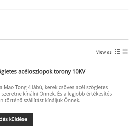
View as
zögletes acéloszlopok torony 10KV
 a Mao Tong 4 lábú, kerek csöves acél szögletes
szeretne kínálni Önnek. És a legjobb értékesítés
n történő szállítást kínáljuk Önnek.
dés küldése