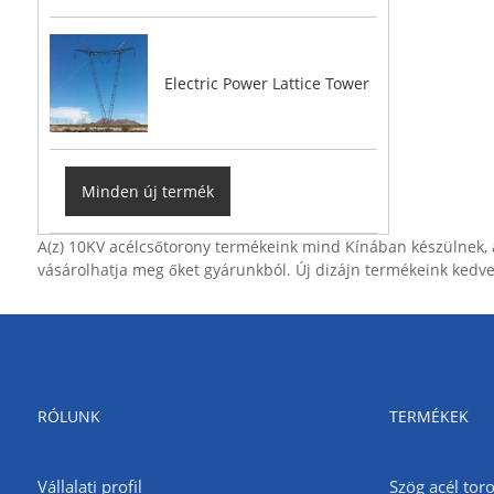
Electric Power Lattice Tower
Minden új termék
A(z) 10KV acélcsőtorony termékeink mind Kínában készülnek, a
vásárolhatja meg őket gyárunkból. Új dizájn termékeink kedv
RÓLUNK
TERMÉKEK
Vállalati profil
Szög acél tor