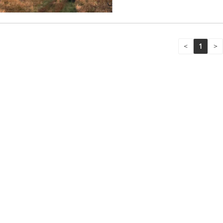
<
1
>