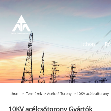
itthon
Ró
Itthon
>
Termékek
>
Acélcső Torony
> 10KV acélcsőtorony
10KV acélcsőtorony Gyártók