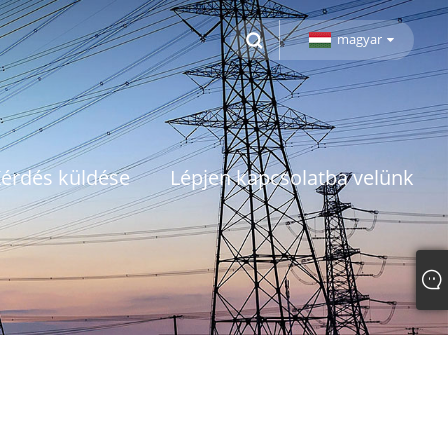
magyar
érdés küldése
Lépjen kapcsolatba velünk