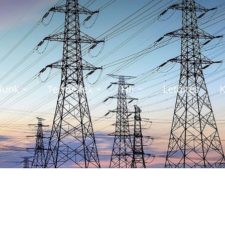
lunk
Termékek
Hír
Letöltés
K