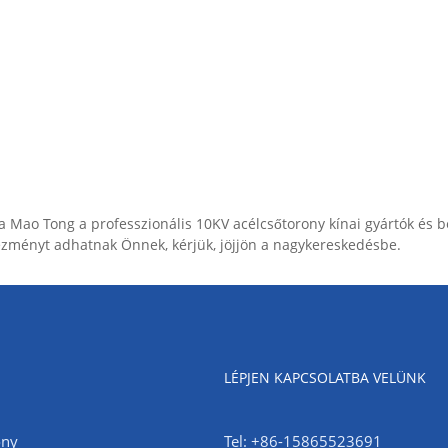
 Mao Tong a professzionális 10KV acélcsőtorony kínai gyártók és be
ezményt adhatnak Önnek, kérjük, jöjjön a nagykereskedésbe.
LÉPJEN KAPCSOLATBA VELÜNK
ony
Tel: +86-15865523691