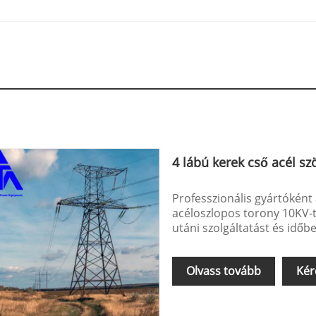
4 lábú kerek cső acél s
Professzionális gyártóként
acéloszlopos torony 10KV-t 
utáni szolgáltatást és időbe
Olvass tovább
Kér