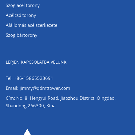
Szög acél torony
Acélcső torony
Alállomás acélszerkezete
Szög bártorony
LÉPJEN KAPCSOLATBA VELÜNK
Tel: +86-15865523691
Email: jimmy@qdmttower.com
Cím: No. 8, Hengrui Road, Jiaozhou District, Qingdao,
Shandong 266300, Kína