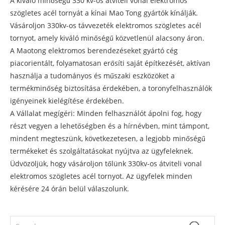
A kiváló minőségű 330 kv-os átviteli vonal elektromos
szögletes acél tornyát a kínai Mao Tong gyártók kínálják.
Vásároljon 330kv-os távvezeték elektromos szögletes acél
tornyot, amely kiváló minőségű közvetlenül alacsony áron.
A Maotong elektromos berendezéseket gyártó cég
piacorientált, folyamatosan erősíti saját építkezését, aktívan
használja a tudományos és műszaki eszközöket a
termékminőség biztosítása érdekében, a toronyfelhasználók
igényeinek kielégítése érdekében.
A Vállalat megígéri: Minden felhasználót ápolni fog, hogy
részt vegyen a lehetőségben és a hírnévben, mint támpont,
mindent megteszünk, következetesen, a legjobb minőségű
termékeket és szolgáltatásokat nyújtva az ügyfeleknek.
Üdvözöljük, hogy vásároljon tőlünk 330kv-os átviteli vonal
elektromos szögletes acél tornyot. Az ügyfelek minden
kérésére 24 órán belül válaszolunk.