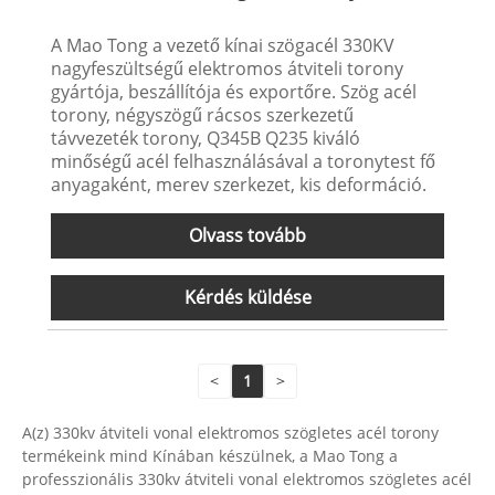
A Mao Tong a vezető kínai szögacél 330KV
nagyfeszültségű elektromos átviteli torony
gyártója, beszállítója és exportőre. Szög acél
torony, négyszögű rácsos szerkezetű
távvezeték torony, Q345B Q235 kiváló
minőségű acél felhasználásával a toronytest fő
anyagaként, merev szerkezet, kis deformáció.
Olvass tovább
Kérdés küldése
<
1
>
A(z) 330kv átviteli vonal elektromos szögletes acél torony
termékeink mind Kínában készülnek, a Mao Tong a
professzionális 330kv átviteli vonal elektromos szögletes acél