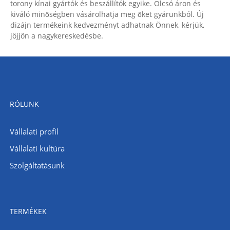
torony kínai gyártók és beszállítók egyike. Olcsó áron és
kiváló minőségben vásárolhatja meg őket gyárunkból. Új
dizájn termékeink kedvezményt adhatnak Önnek, kérjük,
jöjjön a nagykereskedésbe.
RÓLUNK
Vállalati profil
Vállalati kultúra
Szolgáltatásunk
TERMÉKEK