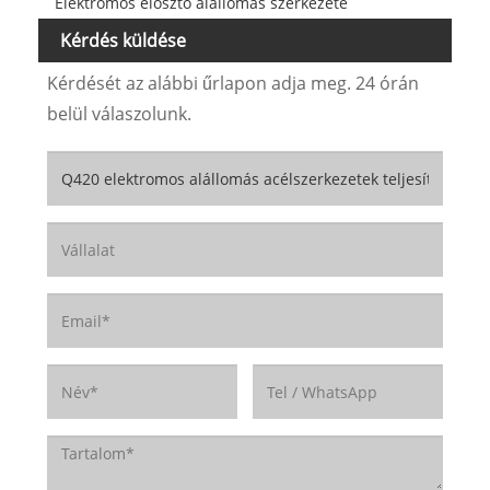
Elektromos elosztó alállomás szerkezete
Kérdés küldése
Kérdését az alábbi űrlapon adja meg. 24 órán
belül válaszolunk.