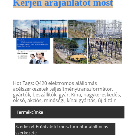
Kérjen árajánlatot most
Hot Tags: Q420 elektromos alállomás
acélszerkezetek teljesítménytranszformátor,
gyártók, beszállítók, gyár, Kína, nagykereskedés,
olcsó, akciós, minőségi, kínai gyártás, új dizájn
Termékcímke
Szerkezet Erőátviteli transzformátor alállomás
szerkezete