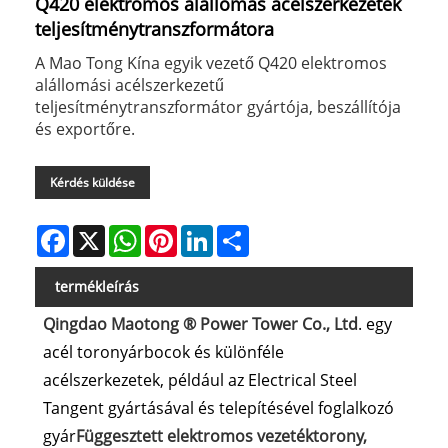
Q420 elektromos alállomás acélszerkezetek
teljesítménytranszformátora
A Mao Tong Kína egyik vezető Q420 elektromos
alállomási acélszerkezetű
teljesítménytranszformátor gyártója, beszállítója
és exportőre.
Kérdés küldése
Facebook
X
WhatsApp
Pinterest
LinkedIn
Share
termékleírás
Qingdao Maotong ® Power Tower Co., Ltd
. egy
acél toronyárbocok és különféle
acélszerkezetek, például az Electrical Steel
Tangent gyártásával és telepítésével foglalkozó
gyár
Függesztett elektromos vezetéktorony,