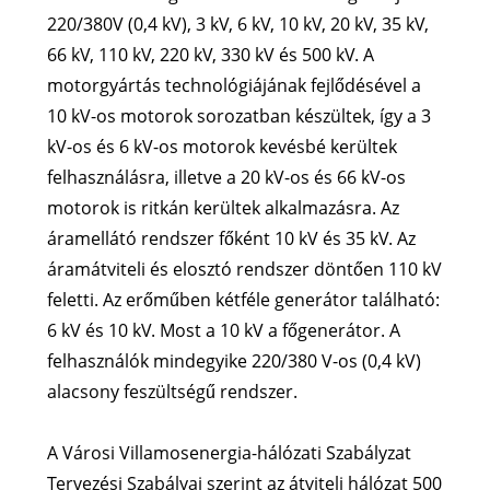
220/380V (0,4 kV), 3 kV, 6 kV, 10 kV, 20 kV, 35 kV,
66 kV, 110 kV, 220 kV, 330 kV és 500 kV. A
motorgyártás technológiájának fejlődésével a
10 kV-os motorok sorozatban készültek, így a 3
kV-os és 6 kV-os motorok kevésbé kerültek
felhasználásra, illetve a 20 kV-os és 66 kV-os
motorok is ritkán kerültek alkalmazásra. Az
áramellátó rendszer főként 10 kV és 35 kV. Az
áramátviteli és elosztó rendszer döntően 110 kV
feletti. Az erőműben kétféle generátor található:
6 kV és 10 kV. Most a 10 kV a főgenerátor. A
felhasználók mindegyike 220/380 V-os (0,4 kV)
alacsony feszültségű rendszer.
A Városi Villamosenergia-hálózati Szabályzat
Tervezési Szabályai szerint az átviteli hálózat 500