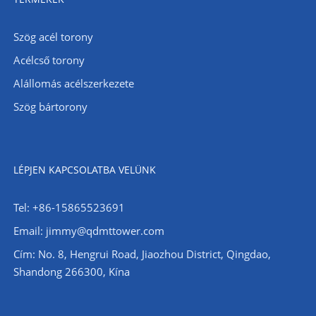
Szög acél torony
Acélcső torony
Alállomás acélszerkezete
Szög bártorony
LÉPJEN KAPCSOLATBA VELÜNK
Tel: +86-15865523691
Email: jimmy@qdmttower.com
Cím: No. 8, Hengrui Road, Jiaozhou District, Qingdao,
Shandong 266300, Kína