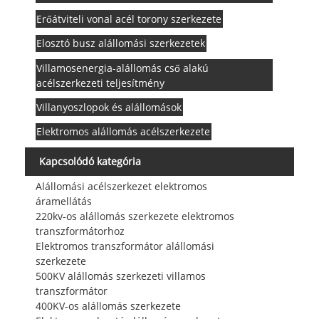
Erőátviteli vonal acél torony szerkezete
Elosztó busz alállomási szerkezetek
Villamosenergia-alállomás cső alakú
acélszerkezeti teljesítmény
Villanyoszlopok és alállomások
Elektromos alállomás acélszerkezete
Kapcsolódó kategória
Alállomási acélszerkezet elektromos
áramellátás
220kv-os alállomás szerkezete elektromos
transzformátorhoz
Elektromos transzformátor alállomási
szerkezete
500KV alállomás szerkezeti villamos
transzformátor
400KV-os alállomás szerkezete