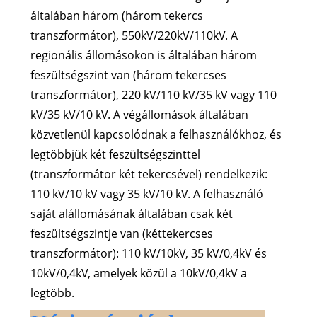
általában három (három tekercs
transzformátor), 550kV/220kV/110kV. A
regionális állomásokon is általában három
feszültségszint van (három tekercses
transzformátor), 220 kV/110 kV/35 kV vagy 110
kV/35 kV/10 kV. A végállomások általában
közvetlenül kapcsolódnak a felhasználókhoz, és
legtöbbjük két feszültségszinttel
(transzformátor két tekercsével) rendelkezik:
110 kV/10 kV vagy 35 kV/10 kV. A felhasználó
saját alállomásának általában csak két
feszültségszintje van (kéttekercses
transzformátor): 110 kV/10kV, 35 kV/0,4kV és
10kV/0,4kV, amelyek közül a 10kV/0,4kV a
legtöbb.