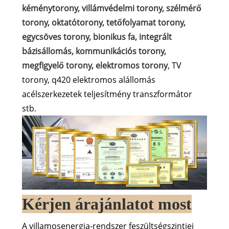
kéménytorony, villámvédelmi torony, szélmérő
torony, oktatótorony, tetőfolyamat torony,
egycsöves torony, bionikus fa, integrált
bázisállomás, kommunikációs torony,
megfigyelő torony, elektromos torony
, TV
torony, q420 elektromos alállomás
acélszerkezetek teljesítmény transzformátor
stb.
Kérjen árajánlatot most
A villamosenergia-rendszer feszültségszintjei