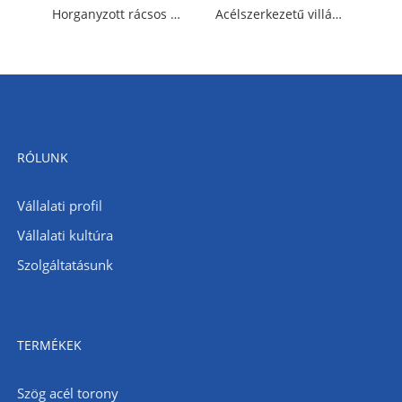
Horganyzott rácsos acél villámtartó torony
Acélszerkezetű villámtorony
RÓLUNK
Vállalati profil
Vállalati kultúra
Szolgáltatásunk
TERMÉKEK
Szög acél torony