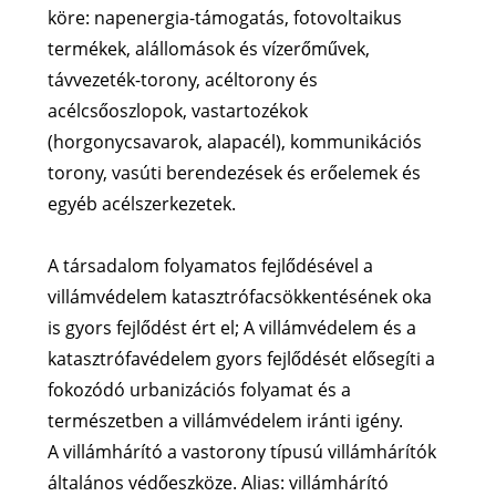
köre: napenergia-támogatás, fotovoltaikus
termékek, alállomások és vízerőművek,
távvezeték-torony, acéltorony és
acélcsőoszlopok, vastartozékok
(horgonycsavarok, alapacél), kommunikációs
torony, vasúti berendezések és erőelemek és
egyéb acélszerkezetek.
A társadalom folyamatos fejlődésével a
villámvédelem katasztrófacsökkentésének oka
is gyors fejlődést ért el; A villámvédelem és a
katasztrófavédelem gyors fejlődését elősegíti a
fokozódó urbanizációs folyamat és a
természetben a villámvédelem iránti igény.
A villámhárító a vastorony típusú villámhárítók
általános védőeszköze. Alias: villámhárító