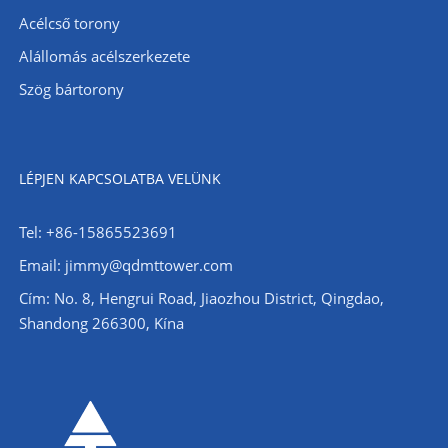
Acélcső torony
Alállomás acélszerkezete
Szög bártorony
LÉPJEN KAPCSOLATBA VELÜNK
Tel: +86-15865523691
Email: jimmy@qdmttower.com
Cím: No. 8, Hengrui Road, Jiaozhou District, Qingdao,
Shandong 266300, Kína