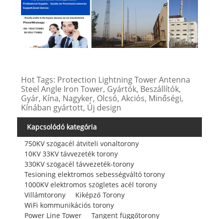
Hot Tags: Protection Lightning Tower Antenna
Steel Angle Iron Tower, Gyártók, Beszállítók,
Gyár, Kína, Nagyker, Olcsó, Akciós, Minőségi,
Kínában gyártott, Új design
Kapcsolódó kategória
750KV szögacél átviteli vonaltorony
10KV 33KV távvezeték torony
330KV szögacél távvezeték-torony
Tesioning elektromos sebességváltó torony
1000KV elektromos szögletes acél torony
Villámtorony
Kiképző Torony
WiFi kommunikációs torony
Power Line Tower
Tangent függőtorony