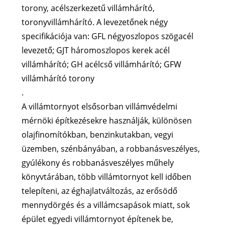
torony, acélszerkezetű villámhárító,
toronyvillámhárító. A levezetőnek négy
specifikációja van: GFL négyoszlopos szögacél
levezető; GJT háromoszlopos kerek acél
villámhárító; GH acélcső villámhárító; GFW
villámhárító torony
.
A villámtornyot elsősorban villámvédelmi
mérnöki építkezésekre használják, különösen
olajfinomítókban, benzinkutakban, vegyi
üzemben, szénbányában, a robbanásveszélyes,
gyúlékony és robbanásveszélyes műhely
könyvtárában, több villámtornyot kell időben
telepíteni, az éghajlatváltozás, az erősödő
mennydörgés és a villámcsapások miatt, sok
épület egyedi villámtornyot építenek be,