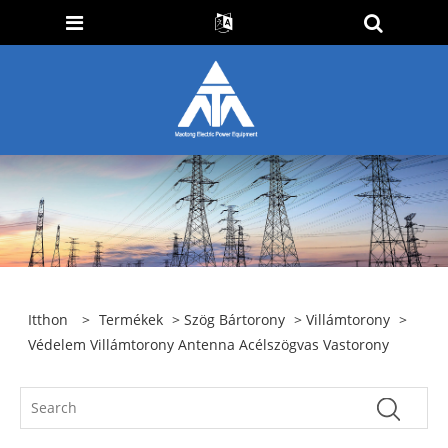
Itthon
>
Termékek
>
Szög Bártorony
>
Villámtorony
>
Védelem Villámtorony Antenna Acélszögvas Vastorony