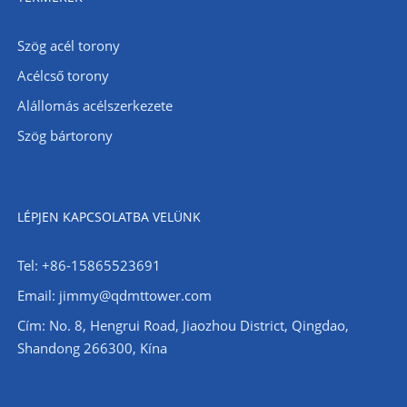
Szög acél torony
Acélcső torony
Alállomás acélszerkezete
Szög bártorony
LÉPJEN KAPCSOLATBA VELÜNK
Tel: +86-15865523691
Email: jimmy@qdmttower.com
Cím: No. 8, Hengrui Road, Jiaozhou District, Qingdao,
Shandong 266300, Kína