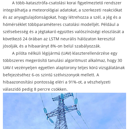
A több-katasztrófa-csatolási korai figyelmeztető rendszer
integrálhatja a meteorológiai adatokat, a szerkezeti reakciókat
és az anyagtulajdonságokat, hogy létrehozza a szél, a jég és a
hőmérséklet többparaméteres csatolási modelljét. Például a
szélsebesség és a jégtakaró együttes valószínűségi eloszlását a
következő 24 órában az LSTM neurális hálózaton keresztül
jósolják, és a hibaarányt 8%-on belül szabályozzák.
A pilóta nélküli légijármű (UAV) klaszterellenőrzése egy
többszeres megerősítő tanulási algoritmust alkalmaz, hogy 30
UAV-t vezényeljen egyetlen alaptorony teljes körű vizsgálatának
befejezéséhez 6-os szintű szélviszonyok mellett. A
hibaazonosítási pontosság eléri a 91%-ot, a vészhelyzeti
válaszidő pedig 8 percre csökken.