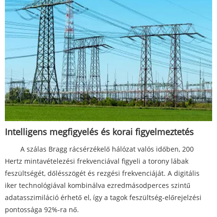
Intelligens megfigyelés és korai figyelmeztetés
A szálas Bragg rácsérzékelő hálózat valós időben, 200
Hertz mintavételezési frekvenciával figyeli a torony lábak
feszültségét, dőlésszögét és rezgési frekvenciáját. A digitális
iker technológiával kombinálva ezredmásodperces szintű
adatasszimiláció érhető el, így a tagok feszültség-előrejelzési
pontossága 92%-ra nő.