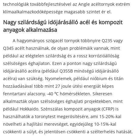
technológiák továbbfejlesztésével az Angle acéltornyok extrém
klímaalkalmazkodóképessége magasabb szintet ér el.
Nagy szilárdságú időjárásálló acél és kompozit
anyagok alkalmazása
A hagyományos szögacél tornyok többnyire Q235 vagy
Q345 acélt használnak, de olyan problémáik vannak, mint
például az elégtelen szilárdság és a rossz korrózióállóság
szélsőséges éghajlaton. Ezen a ponton nagy szilárdságú
időjárásálló acélra (például Q355B minőségű időjárásálló
acélra) van szükség. Nyomelemek, például nióbium és titán
hozzáadásával több mint 27 joule ütési energiát képes
fenntartani alacsony, -40 ℃ hőmérsékleten. Sikeresen
alkalmazták olyan szélsőséges éghajlati projektekben, mint
például Hokkaido. Szénszálas kompozit anyagok (CFRP) is
használhatók a toronytest megerősítésére, ami 15-20%-kal
növelheti a hajlítási merevséget, egyidejűleg 10-15%-kal
csökkenti a súlyt, és jelentősen csökkenti a szélterhelés hatását.