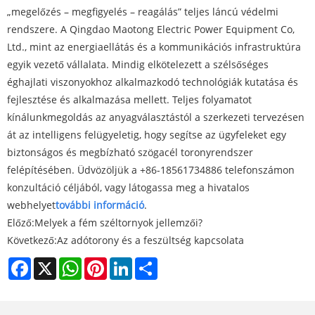
„megelőzés – megfigyelés – reagálás” teljes láncú védelmi
rendszere. A Qingdao Maotong Electric Power Equipment Co,
Ltd., mint az energiaellátás és a kommunikációs infrastruktúra
egyik vezető vállalata. Mindig elkötelezett a szélsőséges
éghajlati viszonyokhoz alkalmazkodó technológiák kutatása és
fejlesztése és alkalmazása mellett. Teljes folyamatot
kínálunk
megoldás az anyagválasztástól a szerkezeti tervezésen
át az intelligens felügyeletig, hogy segítse az ügyfeleket egy
biztonságos és megbízható szögacél toronyrendszer
felépítésében. Üdvözöljük a +86-18561734886 telefonszámon
konzultáció céljából, vagy látogassa meg a hivatalos
webhelyet
további információ
.
Előző:
Melyek a fém széltornyok jellemzői?
Következő:
Az adótorony és a feszültség kapcsolata
Facebook
X
WhatsApp
Pinterest
LinkedIn
Share