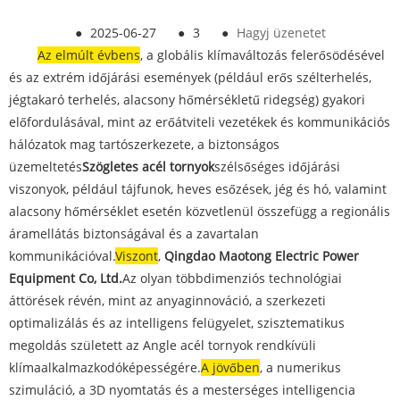
●
2025-06-27
●
3
●
Hagyj üzenetet
Az elmúlt évben
s
, a globális klímaváltozás felerősödésével
és az extrém időjárási események (például erős szélterhelés,
jégtakaró terhelés, alacsony hőmérsékletű ridegség) gyakori
előfordulásával, mint az erőátviteli vezetékek és kommunikációs
hálózatok mag tartószerkezete, a biztonságos
üzemeltetés
Szögletes acél tornyok
szélsőséges időjárási
viszonyok, például tájfunok, heves esőzések, jég és hó, valamint
alacsony hőmérséklet esetén közvetlenül összefügg a regionális
áramellátás biztonságával és a zavartalan
kommunikációval.
Viszont
,
Qingdao Maotong Electric Power
Equipment Co, Ltd.
Az olyan többdimenziós technológiai
áttörések révén, mint az anyaginnováció, a szerkezeti
optimalizálás és az intelligens felügyelet, szisztematikus
megoldás született az Angle acél tornyok rendkívüli
klímaalkalmazkodóképességére.
A jövőben
, a numerikus
szimuláció, a 3D nyomtatás és a mesterséges intelligencia