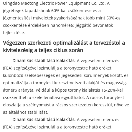
Qingdao Maotong Electric Power Equipment Co, Ltd. A
jégrétegek tapadásának 60%-kal csökkentése és a
jégmentesítési műveletek gyakoriságának több mint 50%-os
csökkentése érdekében nanoméretű jéggátló bevonatok
fejlesztése.
Végezzen szerkezeti optimalizálást a tervezéstől a
kivitelezésig a teljes ciklus során
Dinamikus stabilitású kialakítás
: A végeselem-elemzés
(FEA) segítségével szimulálja a toronytestre ható erőket
különböző szélsebességek és jegesedési körülmények között, és
optimalizálja a toronytest keresztmetszeti alakját és magasság-
átmérő arányát. Például a kúpos torony kialakítás 15-20%-kal
csökkentheti a szélellenállási együtthatót. A rácsos toronytest
eloszlatja a szélnyomást a rácsos szerkezeten keresztül, növelve
az általános stabilitást.
Dinamikus stabilitású kialakítás
: A végeselem-elemzés
(FEA) segítségével szimulálja a toronytestre ható erőket