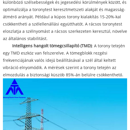
különböző szélsebességek és jegesedési körülmények között, és
optimalizálja a toronytest keresztmetszeti alakját és magasság-
átmérő arányát. Például a kúpos torony kialakítás 15-20%-kal
csökkentheti a szélellenállási együtthatót. A rácsos toronytest
eloszlatja a szélnyomást a rácsos szerkezeten keresztül, növelve
az általános stabilitást.
Intelligens hangolt tömegcsillapító (TMD)
: A torony tetején
egy TMD eszköz van felszerelve. A tömegblokk rezgési
frekvenciájának valós idejű beállításával a szél által keltett
vibráció elnyomódik. A mérések szerint a torony tetején az
elmozdulás a biztonsági küszöb 85%-án belülre csökkenthető.